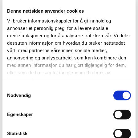
Denne nettsiden anvender cookies
Adresse*
Vi bruker informasjonskapsler for å gi innhold og
annonser et personlig preg, for å levere sosiale
mediefunksjoner og for å analysere trafikken vår. Vi deler
Melding
dessuten informasjon om hvordan du bruker nettstedet
vårt, med partnerne våre innen sosiale medier,
annonsering og analysearbeid, som kan kombinere den
med annen informasjon du har gjort tilgjengelig for dem,
eller som de har samlet inn gjennom din bruk av
tjenestene deres.
Last opp ditt dokument
Samtykkevalg
Nødvendig
Velg fil
Ingen fil valgt
Egenskaper
Statistikk