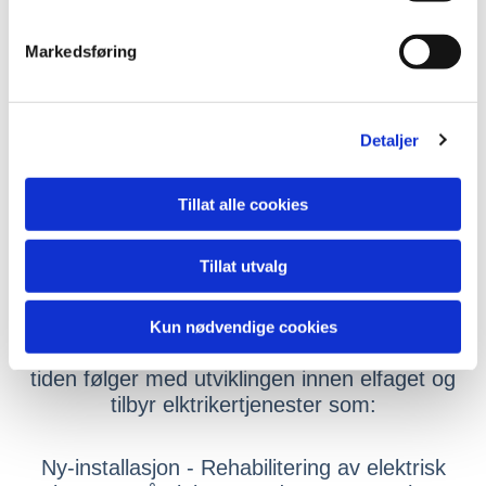
Markedsføring
Detaljer
TT Elektro AS er en elektrikerbedrift med
Tillat alle cookies
lang historie og bred kompetanse innen
service, renovering og nybygg. Kan vise til
60 års erfaring som også er din tryggeht.
Tillat utvalg
Vi er i dag en moderne bedrift med et solid
Kun nødvendige cookies
team av kvalitetsbevisste ansatte som hele
tiden følger med utviklingen innen elfaget og
tilbyr elktrikertjenester som:
Ny-installasjon - Rehabilitering av elektrisk