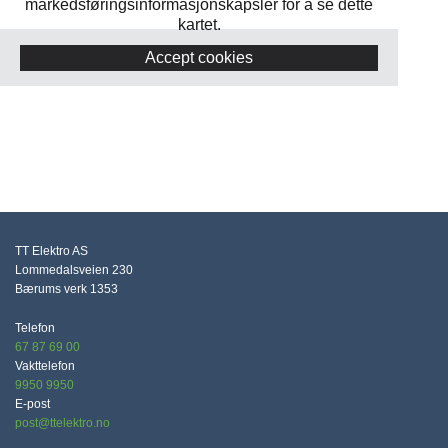
markedsføringsinformasjonskapsler for å se dette
kartet.
Accept cookies
TT Elektro AS
Lommedalsveien 230
Bærums verk
1353
Telefon
67 87 69 00
Vakttelefon
9950 9950
E-post
post@ttelektro.no