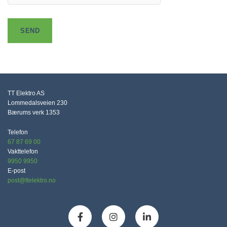
TT Elektro AS
Lommedalsveien 230
Bærums verk
1353
Telefon
67 87 69 00
Vakttelefon
9950 9950
E-post
post@ttelektro.no