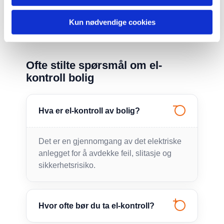
få en faglig vurdering.
Vi har lang erfaring og gjør ofte el-sjekk og
el-kontroll i
Kun nødvendige cookies
Asker, Bærum og Oslo.
Ta kontakt i dag
, så hjelper vi deg.
Ofte stilte spørsmål om el-
kontroll bolig
Hva er el-kontroll av bolig?
Det er en gjennomgang av det elektriske
anlegget for å avdekke feil, slitasje og
sikkerhetsrisiko.
Hvor ofte bør du ta el-kontroll?