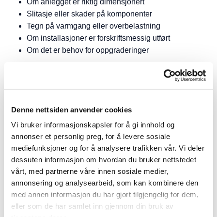
Om anlegget er riktig dimensjonert
Slitasje eller skader på komponenter
Tegn på varmgang eller overbelastning
Om installasjoner er forskriftsmessig utført
Om det er behov for oppgraderinger
Dette gir deg et godt grunnlag for å vurdere om noe bør
utbedres – før det utvikler seg til større problemer.
Denne nettsiden anvender cookies
Hva er forskjellen på el-
Vi bruker informasjonskapsler for å gi innhold og
kontroll og elsjekk?
annonser et personlig preg, for å levere sosiale
mediefunksjoner og for å analysere trafikken vår. Vi deler
dessuten informasjon om hvordan du bruker nettstedet
vårt, med partnerne våre innen sosiale medier,
Begrepene brukes ofte om hverandre, og i praksis er det
annonsering og analysearbeid, som kan kombinere den
liten forskjell. Både
el-kontroll
, elkontroll og elsjekk av bolig
med annen informasjon du har gjort tilgjengelig for dem,
handler om å kontrollere det elektriske anlegget.
eller som de har samlet inn gjennom din bruk av
Noen bruker “elsjekk” mer uformelt (som eier av anlegget