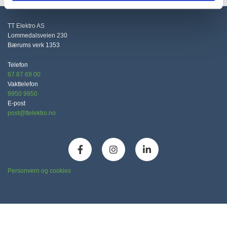
TT Elektro AS
Lommedalsveien 230
Bærums verk
1353
Telefon
67 87 69 00
Vakttelefon
9950 9950
E-post
post@ttelektro.no
Personvern og cookies