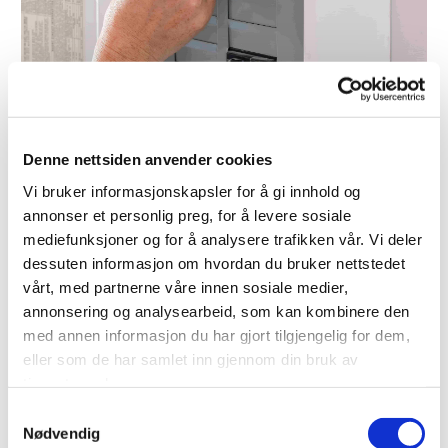
12/05/2026
-
TT Elektro
0 Kommentarer
Denne nettsiden anvender cookies
El-kontroll av bolig: Når bør du
Vi bruker informasjonskapsler for å gi innhold og
ta det – og hva sjekkes?
annonser et personlig preg, for å levere sosiale
mediefunksjoner og for å analysere trafikken vår. Vi deler
En el-sjekk av bolig gir deg oversikt over
dessuten informasjon om hvordan du bruker nettstedet
tilstanden på det elektriske anlegget og
vårt, med partnerne våre innen sosiale medier,
avdekker feil som kan utgjøre en
annonsering og analysearbeid, som kan kombinere den
sikkerhetsrisiko. Mange er usikre på når det
med annen informasjon du har gjort tilgjengelig for dem,
faktisk er nødvendig, og hva en slik kontroll
eller som de har samlet inn gjennom din bruk av
innebærer. Her får du en enkel forklaring på hva
tjenestene deres.
du bør vite.
Samtykkevalg
Nødvendig